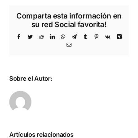
beneficio
de
Comparta esta información en
los
motores
su red Social favorita!
Cummins
en
Facebook
Twitter
Reddit
LinkedIn
WhatsApp
Telegram
Tumblr
Pinterest
Vk
Xing
la
Correo
maquinar
electrónico
Shantui
Sobre el Autor:
Artículos relacionados