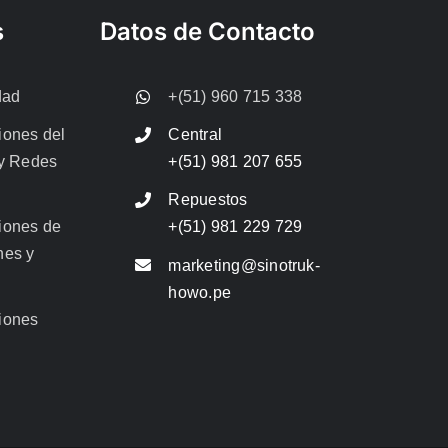
s
Datos de Contacto
dad
+(51) 960 715 338
iones del
Central
 y Redes
+(51) 981 207 655
Repuestos
iones de
+(51) 981 229 729
nes y
marketing@sinotruk-
howo.pe
iones