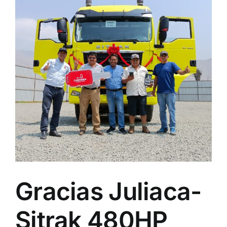
grande
Gracias Juliaca-
Sitrak 480HP