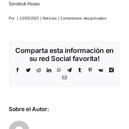
Sinotruk Howo
en
Por
|
13/03/2023
|
Noticias
|
Comentarios desactivados
Gracias
Juliaca-
Sitrak
480HP
Comparta esta información en
su red Social favorita!
Facebook
Twitter
Reddit
LinkedIn
WhatsApp
Telegram
Tumblr
Pinterest
Vk
Xing
Correo
electrónico
Sobre el Autor: