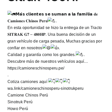
𝗠𝗮́𝘀 𝗰𝗹𝗶𝗲𝗻𝘁𝗲𝘀 𝘀𝗲 𝘀𝘂𝗺𝗮𝗻 𝗮 𝗹𝗮 𝗳𝗮𝗺𝗶𝗹𝗶𝗮 𝐝𝐞
𝐂𝐚𝐦𝐢𝐨𝐧𝐞𝐬 𝐂𝐡𝐢𝐧𝐨𝐬 𝐏𝐞𝐫𝐮́
.
En esta oportunidad se hizo la entrega de un Tracto
𝐒𝐈𝐓𝐑𝐀𝐊 𝐆𝟕 – 𝟒𝟖𝟎𝐇𝐏. Una buena decisión de un
gran vehículo de carga pesada, Muchas gracias por
confiar en nosotros
.
Calidad y garantía como los grandes.
.
Descubre más de nuestros vehículos aquí…
https://camioneschinosperu.pe/
.
Cotiza camiones aquí
wa.link/camioneschinosperu-sinotrukperu
Camione Chinos Perú
Sinotruk Perú
Howo Perú