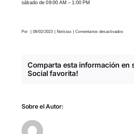
sábado de 09:00 AM – 1:00 PM
en
Por
|
08/02/2023
|
Noticias
|
Comentarios desactivados
Entre
de
2
volqu
Comparta esta información en 
Howo
TX
Social favorita!
Sobre el Autor: