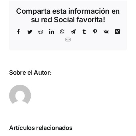
presente
Comparta esta información en
en:
Exitosa
su red Social favorita!
noticias
en
Facebook
Twitter
Reddit
LinkedIn
WhatsApp
Telegram
Tumblr
Pinterest
Vk
Xing
vivo
Correo
tv
electrónico
Sobre el Autor:
Artículos relacionados