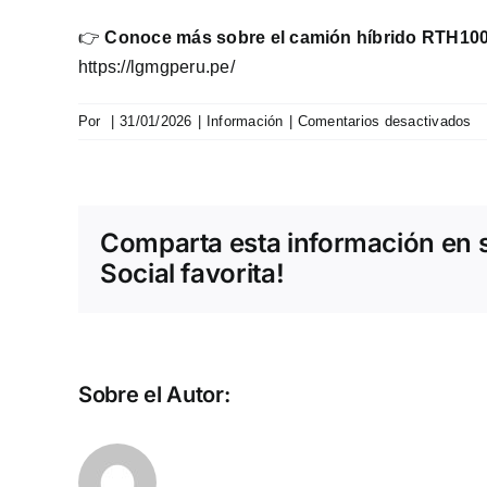
👉
Conoce más sobre el camión híbrido RTH100
https://lgmgperu.pe/
en
Por
|
31/01/2026
|
Información
|
Comentarios desactivados
Ca
Hí
RT
in
Comparta esta información en 
qu
op
Social favorita!
la
mi
co
ef
y
Sobre el Autor:
se
en
el
c